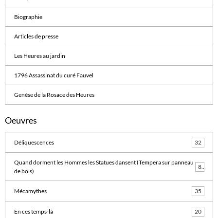
Biographie
Articles de presse
Les Heures au jardin
1796 Assassinat du curé Fauvel
Genèse de la Rosace des Heures
Oeuvres
Déliquescences
32
Quand dorment les Hommes les Statues dansent (Tempera sur panneau
8
de bois)
Mécamythes
35
En ces temps-là
20