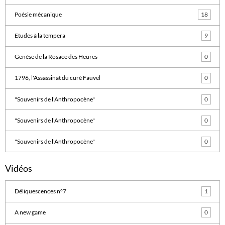
Poésie mécanique
18
Etudes à la tempera
9
Genèse de la Rosace des Heures
0
1796, l'Assassinat du curé Fauvel
0
"Souvenirs de l'Anthropocène"
0
"Souvenirs de l'Anthropocène"
0
"Souvenirs de l'Anthropocène"
0
Vidéos
Déliquescences n°7
1
A new game
0