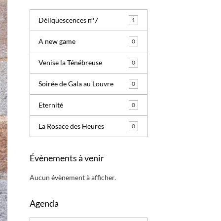
Déliquescences n°7
1
A new game
0
Venise la Ténébreuse
0
Soirée de Gala au Louvre
0
Eternité
0
La Rosace des Heures
0
Évènements à venir
Aucun évènement à afficher.
Agenda