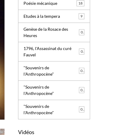
Poésie mécanique
18
Etudes à la tempera
9
Genèse de la Rosace des
0
Heures
1796, l'Assassinat du curé
0
Fauvel
"Souvenirs de
0
l'Anthropocène"
"Souvenirs de
0
l'Anthropocène"
"Souvenirs de
0
l'Anthropocène"
Vidéos