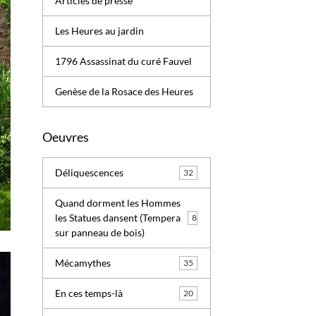
Articles de presse
Les Heures au jardin
1796 Assassinat du curé Fauvel
Genèse de la Rosace des Heures
Oeuvres
Déliquescences
32
Quand dorment les Hommes
les Statues dansent (Tempera
8
sur panneau de bois)
Mécamythes
35
En ces temps-là
20