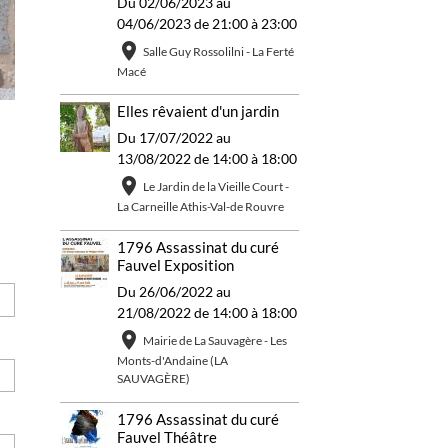
Du 02/06/2023
au
04/06/2023
de 21:00
à 23:00
Salle Guy Rossolilni - La Ferté
Macé
Elles rêvaient d'un jardin
Du 17/07/2022
au
13/08/2022
de 14:00
à 18:00
Le Jardin de la Vieille Court -
La Carneille Athis-Val-de Rouvre
1796 Assassinat du curé
Fauvel Exposition
Du 26/06/2022
au
21/08/2022
de 14:00
à 18:00
Mairie de La Sauvagère - Les
Monts-d'Andaine (LA
SAUVAGÈRE)
1796 Assassinat du curé
Fauvel Théâtre