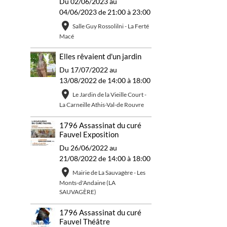
Du 02/06/2023
au
04/06/2023
de 21:00
à 23:00
Salle Guy Rossolilni - La Ferté
Macé
Elles rêvaient d'un jardin
Du 17/07/2022
au
13/08/2022
de 14:00
à 18:00
Le Jardin de la Vieille Court -
La Carneille Athis-Val-de Rouvre
1796 Assassinat du curé
Fauvel Exposition
Du 26/06/2022
au
21/08/2022
de 14:00
à 18:00
Mairie de La Sauvagère - Les
Monts-d'Andaine (LA
SAUVAGÈRE)
1796 Assassinat du curé
Fauvel Théâtre