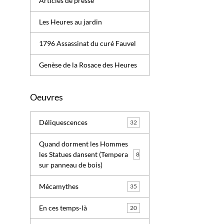
Articles de presse
Les Heures au jardin
1796 Assassinat du curé Fauvel
Genèse de la Rosace des Heures
Oeuvres
Déliquescences
32
Quand dorment les Hommes
les Statues dansent (Tempera
8
sur panneau de bois)
Mécamythes
35
En ces temps-là
20