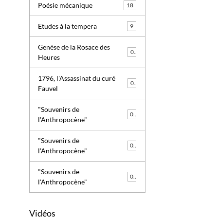
Poésie mécanique
18
Etudes à la tempera
9
Genèse de la Rosace des
0
Heures
1796, l'Assassinat du curé
0
Fauvel
"Souvenirs de
0
l'Anthropocène"
"Souvenirs de
0
l'Anthropocène"
"Souvenirs de
0
l'Anthropocène"
Vidéos