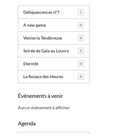
Déliquescences n°7
1
A new game
0
Venise la Ténébreuse
0
Soirée de Gala au Louvre
0
Eternité
0
La Rosace des Heures
0
Évènements à venir
Aucun évènement à afficher.
Agenda