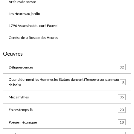
Articles de presse
Les Heures au jardin
1796 Assassinat du curé Fauvel
Genèse de la Rosace des Heures
Oeuvres
Déliquescences
32
Quand dorment les Hommes les Statues dansent (Tempera sur panneau
8
de bois)
Mécamythes
35
En ces temps-là
20
Poésie mécanique
18