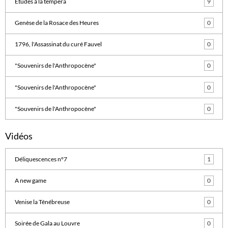
Etudes à la tempera
9
Genèse de la Rosace des Heures
0
1796, l'Assassinat du curé Fauvel
0
"Souvenirs de l'Anthropocène"
0
"Souvenirs de l'Anthropocène"
0
"Souvenirs de l'Anthropocène"
0
Vidéos
Déliquescences n°7
1
A new game
0
Venise la Ténébreuse
0
Soirée de Gala au Louvre
0