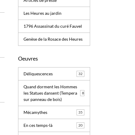
Articles de presse
Les Heures au jardin
1796 Assassinat du curé Fauvel
Genèse de la Rosace des Heures
Oeuvres
Déliquescences
32
Quand dorment les Hommes
les Statues dansent (Tempera
8
sur panneau de bois)
Mécamythes
35
En ces temps-là
20