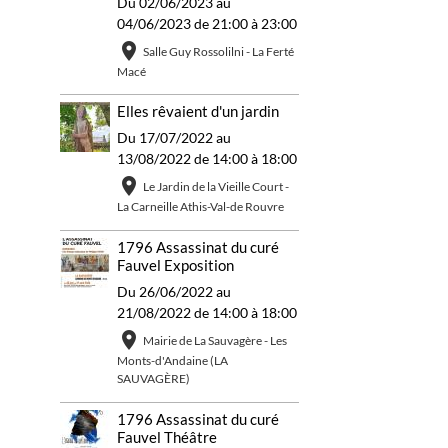
Du 02/06/2023
au
04/06/2023
de 21:00
à 23:00
Salle Guy Rossolilni - La Ferté
Macé
Elles rêvaient d'un jardin
Du 17/07/2022
au
13/08/2022
de 14:00
à 18:00
Le Jardin de la Vieille Court -
La Carneille Athis-Val-de Rouvre
1796 Assassinat du curé
Fauvel Exposition
Du 26/06/2022
au
21/08/2022
de 14:00
à 18:00
Mairie de La Sauvagère - Les
Monts-d'Andaine (LA
SAUVAGÈRE)
1796 Assassinat du curé
Fauvel Théâtre