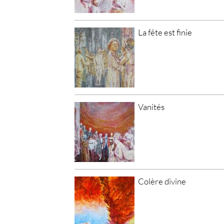
La fête est finie
Vanités
Colère divine