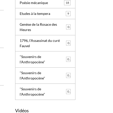
Poésie mécanique
18
Etudes à la tempera
9
Genèse de la Rosace des
0
Heures
1796, l'Assassinat du curé
0
Fauvel
"Souvenirs de
0
l'Anthropocène"
"Souvenirs de
0
l'Anthropocène"
"Souvenirs de
0
l'Anthropocène"
Vidéos