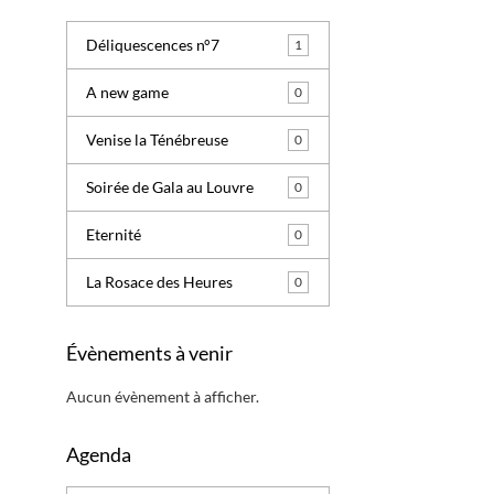
Déliquescences n°7
1
A new game
0
Venise la Ténébreuse
0
Soirée de Gala au Louvre
0
Eternité
0
La Rosace des Heures
0
Évènements à venir
Aucun évènement à afficher.
Agenda