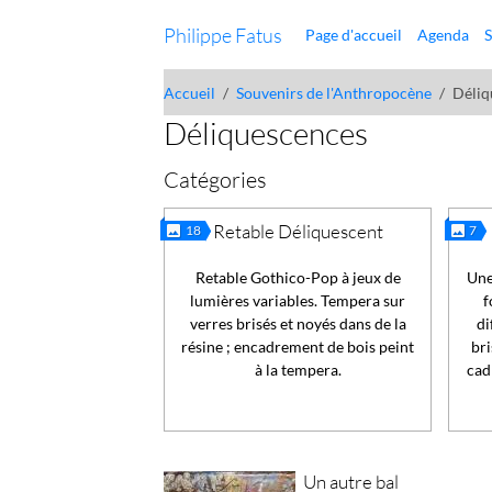
Philippe Fatus
Page d'accueil
Agenda
S
Accueil
Souvenirs de l'Anthropocène
Déliq
Déliquescences
Catégories
Retable Déliquescent
18
7
Retable Gothico-Pop à jeux de
Une
lumières variables. Tempera sur
f
verres brisés et noyés dans de la
di
résine ; encadrement de bois peint
bri
à la tempera.
cad
Un autre bal