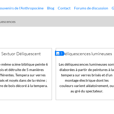
ouvenirs de l'Anthropocène
Blog
Contact
Forums de discussion
G
uescences
Sextuor Déliquescent
Déliquescences lumineuses
5
 même scène biblique peinte 6
Les déliquescences lumineuses son
ois et détruite de 5 manières
élaborées à partir de peintures à la
fférentes. Tempera sur verres
tempera sur verres brisés et d'un
sés et noyés dans de la résine ;
montage électrique dont les
re de bois décoré à la tempera.
couleurs varient aléatoirement, ou
au gré du spectateur.