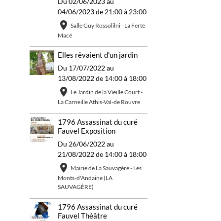
Du 02/06/2023
au
04/06/2023
de 21:00
à 23:00
Salle Guy Rossolilni - La Ferté
Macé
Elles rêvaient d'un jardin
Du 17/07/2022
au
13/08/2022
de 14:00
à 18:00
Le Jardin de la Vieille Court -
La Carneille Athis-Val-de Rouvre
1796 Assassinat du curé
Fauvel Exposition
Du 26/06/2022
au
21/08/2022
de 14:00
à 18:00
Mairie de La Sauvagère - Les
Monts-d'Andaine (LA
SAUVAGÈRE)
1796 Assassinat du curé
Fauvel Théâtre