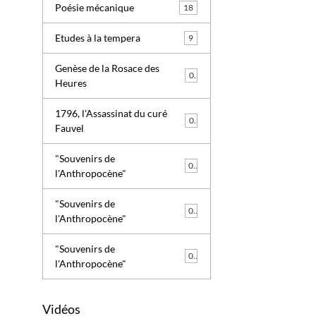
Poésie mécanique
18
Etudes à la tempera
9
Genèse de la Rosace des
0
Heures
1796, l'Assassinat du curé
0
Fauvel
"Souvenirs de
0
l'Anthropocène"
"Souvenirs de
0
l'Anthropocène"
"Souvenirs de
0
l'Anthropocène"
Vidéos