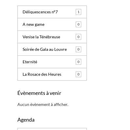
Déliquescences n°7
1
A new game
0
Venise la Ténébreuse
0
Soirée de Gala au Louvre
0
Eternité
0
La Rosace des Heures
0
Évènements à venir
Aucun évènement à afficher.
Agenda