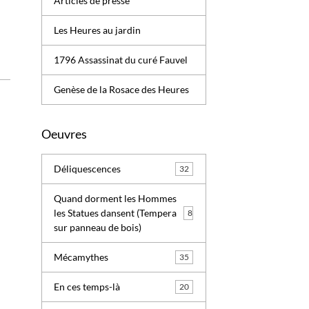
Articles de presse
Les Heures au jardin
1796 Assassinat du curé Fauvel
Genèse de la Rosace des Heures
Oeuvres
Déliquescences
32
Quand dorment les Hommes
les Statues dansent (Tempera
8
sur panneau de bois)
Mécamythes
35
En ces temps-là
20