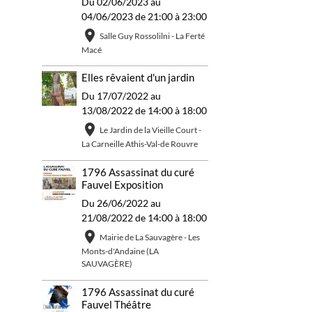
Du 02/06/2023
au
04/06/2023
de 21:00
à 23:00
Salle Guy Rossolilni - La Ferté
Macé
Elles rêvaient d'un jardin
Du 17/07/2022
au
13/08/2022
de 14:00
à 18:00
Le Jardin de la Vieille Court -
La Carneille Athis-Val-de Rouvre
1796 Assassinat du curé
Fauvel Exposition
Du 26/06/2022
au
21/08/2022
de 14:00
à 18:00
Mairie de La Sauvagère - Les
Monts-d'Andaine (LA
SAUVAGÈRE)
1796 Assassinat du curé
Fauvel Théâtre