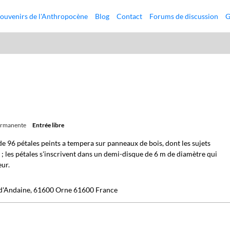
ouvenirs de l'Anthropocène
Blog
Contact
Forums de discussion
G
permanente
Entrée libre
 96 pétales peints a tempera sur panneaux de bois, dont les sujets
 ; les pétales s'inscrivent dans un demi-disque de 6 m de diamètre qui
eur.
 d'Andaine, 61600 Orne 61600 France