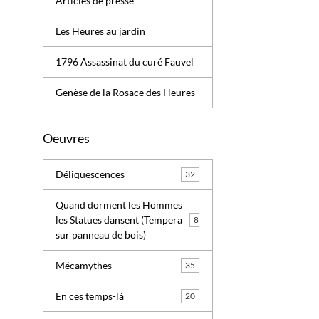
Articles de presse
Les Heures au jardin
1796 Assassinat du curé Fauvel
Genèse de la Rosace des Heures
Oeuvres
Déliquescences
32
Quand dorment les Hommes
les Statues dansent (Tempera
8
sur panneau de bois)
Mécamythes
35
En ces temps-là
20