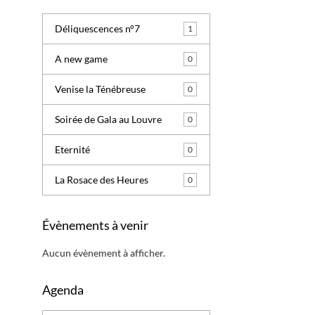
Déliquescences n°7
1
A new game
0
Venise la Ténébreuse
0
Soirée de Gala au Louvre
0
Eternité
0
La Rosace des Heures
0
Évènements à venir
Aucun évènement à afficher.
Agenda