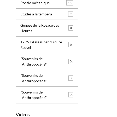
Poésie mécanique
18
Etudes à la tempera
9
Genèse de la Rosace des
0
Heures
1796, l'Assassinat du curé
0
Fauvel
"Souvenirs de
0
l'Anthropocène"
"Souvenirs de
0
l'Anthropocène"
"Souvenirs de
0
l'Anthropocène"
Vidéos