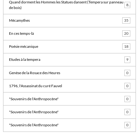
Quand dorment les Hommes les Statues dansent (Tempera sur panneau
8
de bois)
Mécamythes
35
En ces temps-là
20
Poésie mécanique
18
Etudes à la tempera
9
Genèse de la Rosace des Heures
0
1796, l'Assassinat du curé Fauvel
0
"Souvenirs de l'Anthropocène"
0
"Souvenirs de l'Anthropocène"
0
"Souvenirs de l'Anthropocène"
0