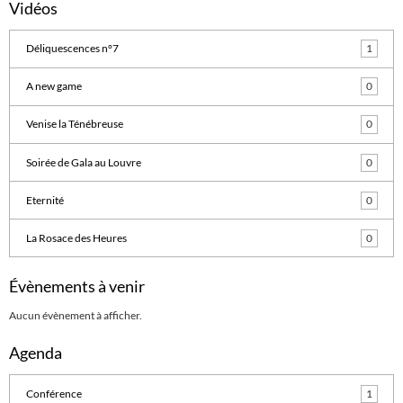
Vidéos
Déliquescences n°7
1
A new game
0
Venise la Ténébreuse
0
Soirée de Gala au Louvre
0
Eternité
0
La Rosace des Heures
0
Évènements à venir
Aucun évènement à afficher.
Agenda
Conférence
1